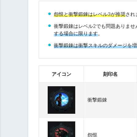
気
刻
怨恨と衝撃鍛錬はレベル3が推奨
され
印
衝撃鍛錬はレベル2でも問題ありませ
する場合に限ります
。
衝撃鍛錬は衝撃スキルのダメージを
アイコン
刻印名
お
す
す
衝撃鍛錬
め
刻
印
代
替
怨恨