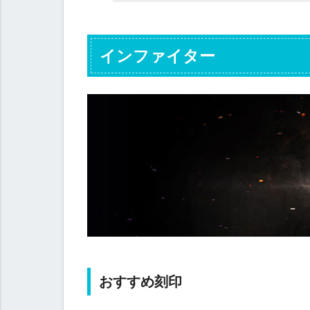
インファイター
お
す
す
め
刻
印
代
替
刻
印
おすすめ刻印
人