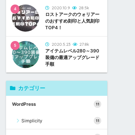
2020.10.9
28.5k
ロストアークのウォリアー
のおすすめ刻印と人気刻印
TOP4！
2020.5.23
27.8k
アイテムレベル280～390
装備の最適アップグレード
手順
2017.11.9
2017.11.12
2020.10.25
41
10
1
Simplicityに検索ボックス
コピペでOK！WordPress
T1アビスレイド「ミスティ
カテゴリー
のモーダルウィンドウ表示
テーマ「Simplicity」を
ック」フェーズ1攻略ガイ
を追加してSTORK風テー
「STORK」風テーマにカ
ド（動画付き）
WordPress
11
マにカスタマイズ！
スタマイズまとめ
2020.10.9
2020.10.11
2017.11.12
1
35
7
Simplicity
11
ロストアークのマジシャン
各クラスの戦闘タイプ別
コピペでOK！WordPress
のおすすめ刻印と人気刻印
「おすすめ戦闘特性」攻略
テーマ「Simplicity」を