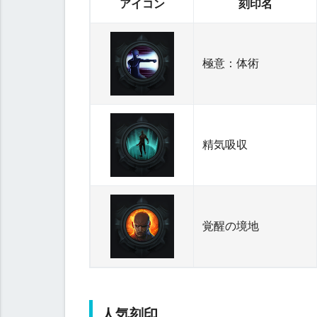
アイコン
刻印名
印
代
替
極意：体術
刻
印
人
気
刻
精気吸収
印
覚醒の境地
人気刻印