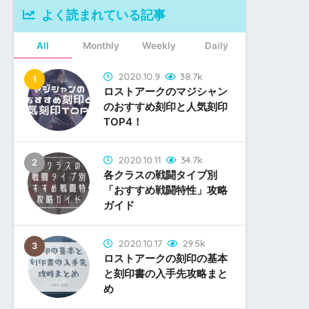
よく読まれている記事
All
Monthly
Weekly
Daily
2020.10.9
38.7k
ロストアークのマジシャン
のおすすめ刻印と人気刻印
TOP4！
2020.10.11
34.7k
各クラスの戦闘タイプ別
「おすすめ戦闘特性」攻略
ガイド
2020.10.17
29.5k
ロストアークの刻印の基本
と刻印書の入手先攻略まと
め