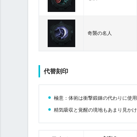
刻
印
人
気
奇襲の名人
刻
印
代替刻印
極意：体術は衝撃鍛錬の代わりに使
お
精気吸収と覚醒の境地もあまり見か
す
す
め
刻