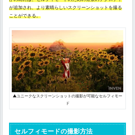
が追加され、より素晴らしいスクリーンショットを撮る
ことができる。
セ
▲ユニークなスクリーンショットの撮影が可能なセルフィモー
ル
ド
フ
ィ
モ
ー
ド
セルフィモードの撮影方法