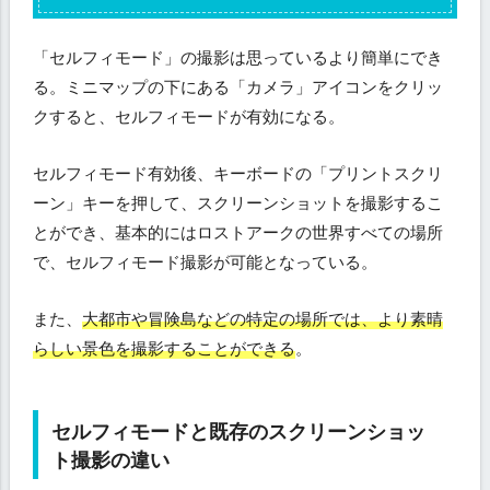
と
既
存
「セルフィモード」の撮影は思っているより簡単にでき
の
る。ミニマップの下にある「カメラ」アイコンをクリッ
ス
クすると、セルフィモードが有効になる。
ク
リ
ー
セルフィモード有効後、キーボードの「プリントスクリ
ン
ーン」キーを押して、スクリーンショットを撮影するこ
シ
とができ、基本的にはロストアークの世界すべての場所
ョ
ッ
で、セルフィモード撮影が可能となっている。
ト
撮
また、
大都市や冒険島などの特定の場所では、より素晴
影
らしい景色を撮影することができる
。
の
違
い
セルフィモードと既存のスクリーンショッ
ト撮影の違い