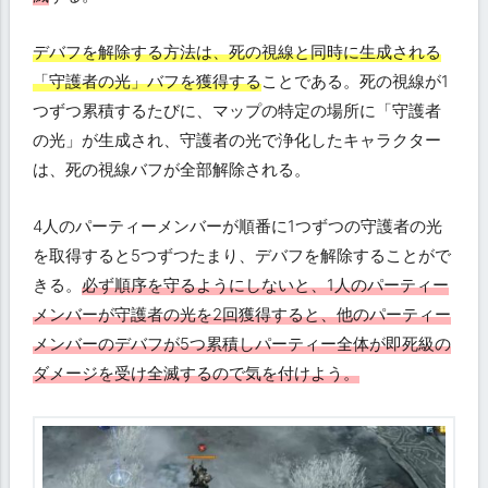
蘇
っ
デバフを解除する方法は、死の視線と同時に生成される
た
「守護者の光」バフを獲得する
ことである。死の視線が1
ガ
ル
つずつ累積するたびに、マップの特定の場所に「守護者
ム
の光」が生成され、守護者の光で浄化したキャラクター
の
は、死の視線バフが全部解除される。
主
要
パ
4人のパーティーメンバーが順番に1つずつの守護者の光
タ
を取得すると5つずつたまり、デバフを解除することがで
ー
きる。
必ず順序を守るようにしないと、1人のパーティー
ン
メンバーが守護者の光を2回獲得すると、他のパーティー
メンバーのデバフが5つ累積しパーティー全体が即死級の
ダメージを受け全滅するので気を付けよう。