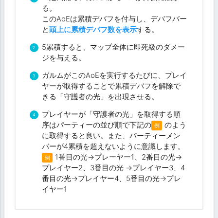
る。
このAoEは累積デバフを付与し、デバフバー
と
頭上に累積デバフ数を表示
する。
5累積すると、マップ全体に即死級のダメー
ジを与える。
ガルムがこのAoEを実行するたびに、プレイ
ヤーが取得することで累積デバフを解除で
きる「守護者の光」を出現させる。
プレイヤーが「守護者の光」を取得する順
序はパーティーの並び順で下記の
のよう
例
に取得すると良い。また、パーティーメン
バーが4累積を超えないように意識します。
1番目の光→プレーヤー1、2番目の光→
例
プレイヤー2、3番目の光 →プレイヤー3、4
番目の光→プレイヤー4、5番目の光→プレ
イヤー1