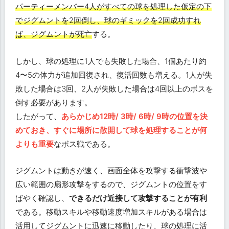
パーティーメンバー4人がすべての球を処理した仮定の下
でジグムントを2回倒し、球のギミックを2回成功すれ
ば、ジグムントが死亡
する。
しかし、球の処理に1人でも失敗した場合、1個あたり約
4〜5の体力が追加回復され、復活回数も増える。1人が失
敗した場合は3回、2人が失敗した場合は4回以上のボスを
倒す必要があります。
したがって、
あらかじめ12時/ 3時/ 6時/ 9時の位置を決
めておき、すぐに場所に散開して球を処理することが何
よりも重要
なボス戦である。
ジグムントは動きが速く、画面全体を攻撃する衝撃波や
広い範囲の扇形攻撃をするので、ジグムントの位置をす
ばやく確認し、
できるだけ近接して攻撃することが有利
である。移動スキルや移動速度増加スキルがある場合は
活用してジグムントに迅速に移動したり、球の処理に活