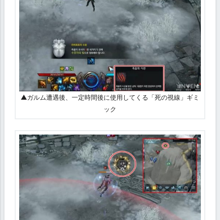
▲ガルム遭遇後、一定時間後に使用してくる「死の視線」ギミ
不
死
ック
の
ジ
グ
ム
ン
ト
の
主
要
パ