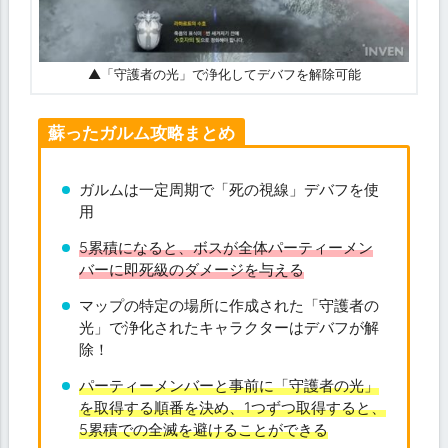
タ
ー
ン
▲「守護者の光」で浄化してデバフを解除可能
黒
と
赤
蘇ったガルム攻略まとめ
の
衝
撃
ガルムは一定周期で「死の視線」デバフを使
波
用
例
5累積になると、ボスが全体パーティーメン
（
動
バーに即死級のダメージを与える
画
マップの特定の場所に作成された「守護者の
）
光」で浄化されたキャラクターはデバフが解
除！
パーティーメンバーと事前に「守護者の光」
を取得する順番を決め、1つずつ取得すると、
5累積での全滅を避けることができる