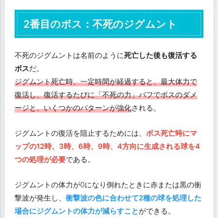
2番目のボス：不死のジグムント
不死のジグムントは名前のように
死亡した後も復活する
ボス
だ。
ジグムント死亡時、一定時間が経過すると、最大体力で
復活し、復活するたびに「不死の力」バフでボスのダメ
ージと、いくつかのパターンが強化
される。
ジグムントの復活を阻止するためには、
ボス死亡時にマ
ップの12時、3時、6時、9時、4方向に生成される球を4
つの処理が必要
である。
ジグムントの体力が0になり倒れたときに赤または黒の衝
撃波が発生し、
衝撃波の色に合わせて2種の球を処理した
場合にジグムントの体力が減らすこと
ができる。