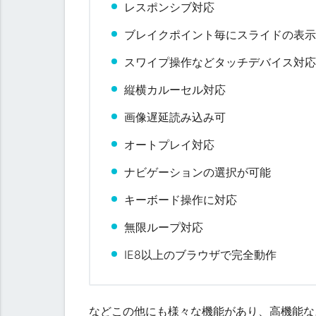
レスポンシブ対応
ブレイクポイント毎にスライドの表
スワイプ操作などタッチデバイス対
縦横カルーセル対応
j
Q
画像遅延読み込み可
u
e
オートプレイ対応
r
ナビゲーションの選択が可能
y
カ
キーボード操作に対応
ル
ー
無限ループ対応
セ
ル
IE8以上のブラウザで完全動作
ス
ラ
イ
などこの他にも様々な機能があり、高機能な
ダ