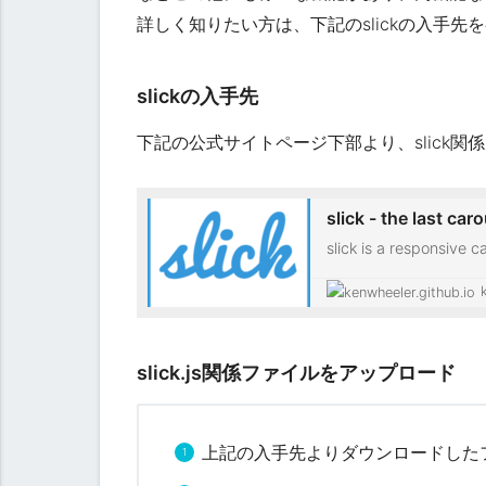
ー
詳しく知りたい方は、下記のslickの入手先
「
s
l
slickの入手先
i
c
下記の公式サイトページ下部より、slick
k
.
j
slick - the last car
s
slick is a responsive 
」
CSS3 transitions, tou
の
入
手
f
slick.js関係ファイルをアップロード
u
n
c
上記の入手先よりダウンロードした
t