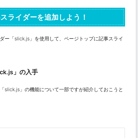
事スライダーを追加しよう！
「slick.js」を使用
して、ページトップに記事スライ
ck.js」の入手
「slick.js」の機能について一部ですが紹介しておこうと