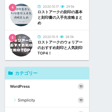
2020.10.17
29.5k
ロストアークの刻印の基本
と刻印書の入手先攻略まと
め
2020.10.9
28.5k
ロストアークのウォリアー
のおすすめ刻印と人気刻印
TOP4！
2017.11.9
2017.11.12
2017.11.12
36
11
2
Simplicityに検索ボックス
コピペでOK！WordPress
コピペでOK！WordPress
カテゴリー
のモーダルウィンドウ表示
テーマ「Simplicity」を
テーマ「Simplicity」を
を追加してSTORK風テー
「STORK」風テーマにカ
「STORK」風テーマにカ
WordPress
11
マにカスタマイズ！
スタマイズまとめ
スタマイズまとめ
2020.10.9
2020.5.19
2020.10.25
5
31
2
Simplicity
11
ロストアークのマジシャン
アイテムレベル280～390
T1アビスレイド「ミスティ
のおすすめ刻印と人気刻印
装備のアップグレード方法
ック」フェーズ1攻略ガイ