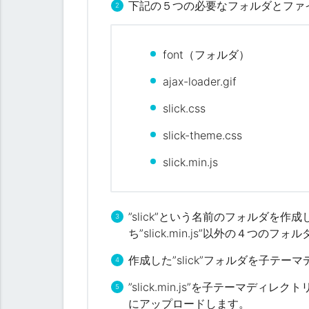
i
下記の５つの必要なフォルダとファ
o
n
.
font（フォルダ）
p
h
ajax-loader.gif
p
slick.css
に
s
slick-theme.css
l
i
slick.min.js
c
k
関
係
”slick”
という名前のフォルダを作成
の
ち
”slick.min.js”以外
の４つのフォル
C
作成した
”slick”フォルダ
を
子テーマ
S
S
”slick.min.js”
を
子テーマディレクト
（
にアップロード
します。
ス