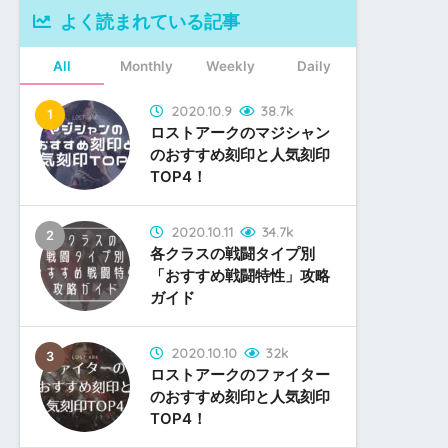
よく読まれている記事
All
Monthly
Weekly
Daily
2020.10.9
38.7k
ロストアークのマジシャン
のおすすめ刻印と人気刻印
TOP4！
2020.10.11
34.7k
各クラスの戦闘タイプ別
「おすすめ戦闘特性」攻略
ガイド
2020.10.10
32k
ロストアークのファイター
のおすすめ刻印と人気刻印
TOP4！